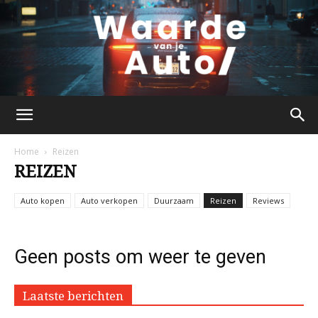
waardevanjeauto.nl
Home
Reizen
REIZEN
Auto kopen
Auto verkopen
Duurzaam
Reizen
Reviews
Geen posts om weer te geven
Laatste berichten