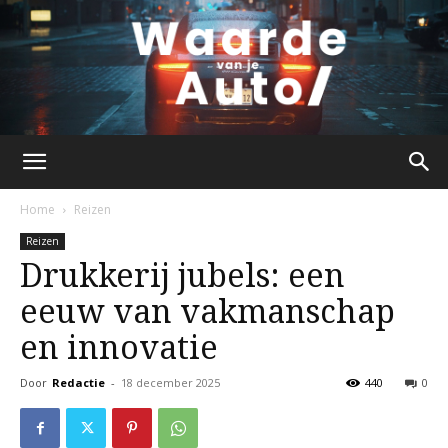
waardevanjeauto.nl
Home
Reizen
Reizen
Drukkerij jubels: een
eeuw van vakmanschap
en innovatie
Door
Redactie
-
18 december 2025
440
0