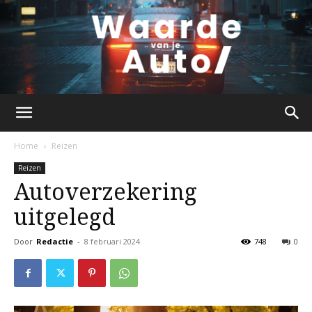
waardevanjeauto.nl
Home
Reizen
Reizen
Autoverzekering
uitgelegd
Door
Redactie
-
8 februari 2024
748
0