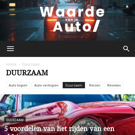
waardevanjeauto.nl
Home
Duurzaam
DUURZAAM
Auto kopen
Auto verkopen
Duurzaam
Reizen
Reviews
DUURZAAM
5 voordelen van het rijden van een