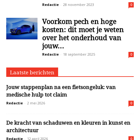
Redactie
-
28 november 2023
0
Voorkom pech en hoge
kosten: dit moet je weten
over het onderhoud van
jouw...
Redactie
-
18 september 2025
0
Laatste berichten
Jouw stappenplan na een fietsongeluk: van
medische hulp tot claim
Redactie
-
2 mei 2026
0
De kracht van schaduwen en kleuren in kunst en
architectuur
Redactie
-
12 april 2026
0