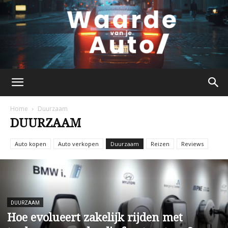
waardevanjeauto.nl
Home
Duurzaam
DUURZAAM
Auto kopen
Auto verkopen
Duurzaam
Reizen
Reviews
DUURZAAM
Hoe evolueert zakelijk rijden met